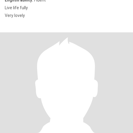
English ability:
Fluent
Live life fully
Very lovely