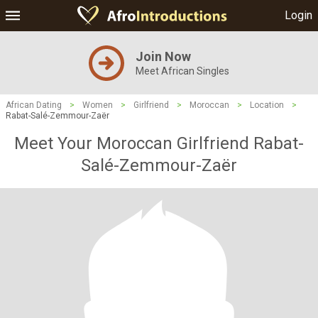
Login
Join Now
Meet African Singles
African Dating
>
Women
>
Girlfriend
>
Moroccan
>
Location
>
Rabat-Salé-Zemmour-Zaër
Meet Your Moroccan Girlfriend Rabat-
Salé-Zemmour-Zaër