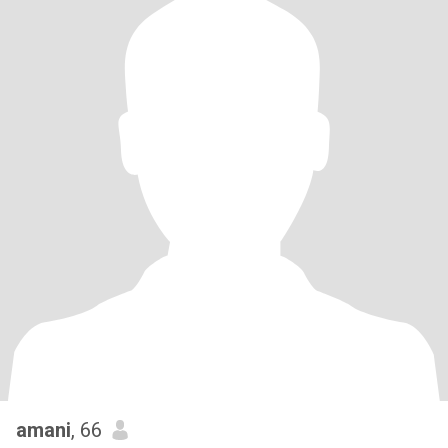
amani
, 66