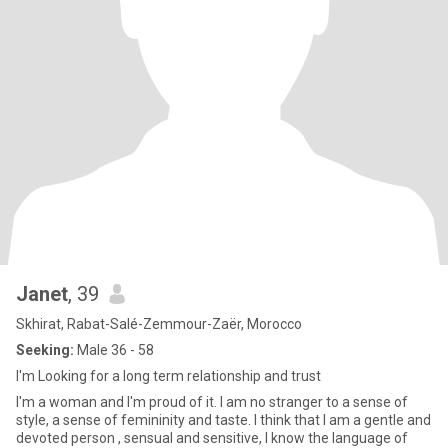
Janet
, 39
Skhirat, Rabat-Salé-Zemmour-Zaër, Morocco
Seeking:
Male 36 - 58
I'm Looking for a long term relationship and trust
I'm a woman and I'm proud of it. I am no stranger to a sense of
style, a sense of femininity and taste. I think that I am a gentle and
devoted person , sensual and sensitive, I know the language of