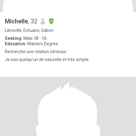
Michelle
, 32
Libreville, Estuaire, Gabon
Seeking:
Male 38 - 56
Education:
Masters Degree
Recherche une relation sérieuse
Je suis quelqu’un de naturelle et très simple