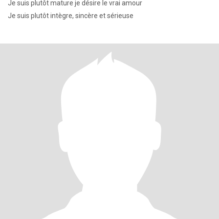
Je suis plutôt mature je désire le vrai amour
Je suis plutôt intègre, sincère et sérieuse