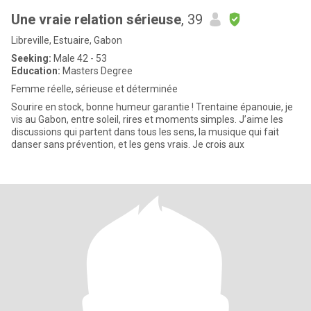
Une vraie relation sérieuse
, 39
Libreville, Estuaire, Gabon
Seeking:
Male 42 - 53
Education:
Masters Degree
Femme réelle, sérieuse et déterminée
Sourire en stock, bonne humeur garantie ! Trentaine épanouie, je
vis au Gabon, entre soleil, rires et moments simples. J’aime les
discussions qui partent dans tous les sens, la musique qui fait
danser sans prévention, et les gens vrais. Je crois aux