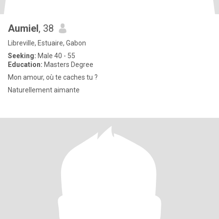
Aumiel
, 38
Libreville, Estuaire, Gabon
Seeking:
Male 40 - 55
Education:
Masters Degree
Mon amour, où te caches tu ?
Naturellement aimante