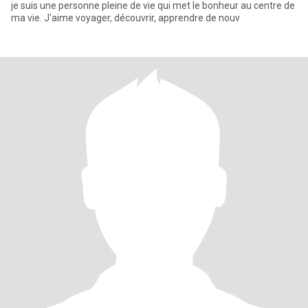
je suis une personne pleine de vie qui met le bonheur au centre de
ma vie. J'aime voyager, découvrir, apprendre de nouv