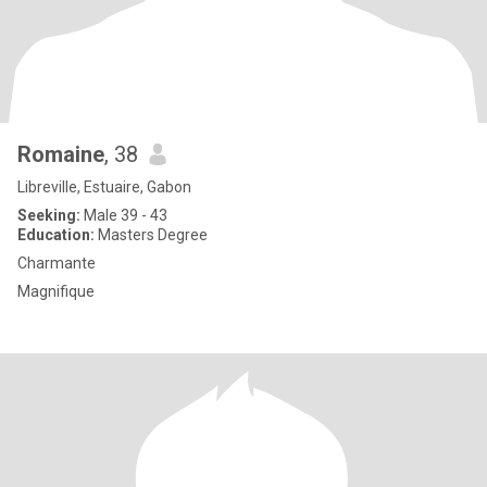
Romaine
, 38
Libreville, Estuaire, Gabon
Seeking:
Male 39 - 43
Education:
Masters Degree
Charmante
Magnifique