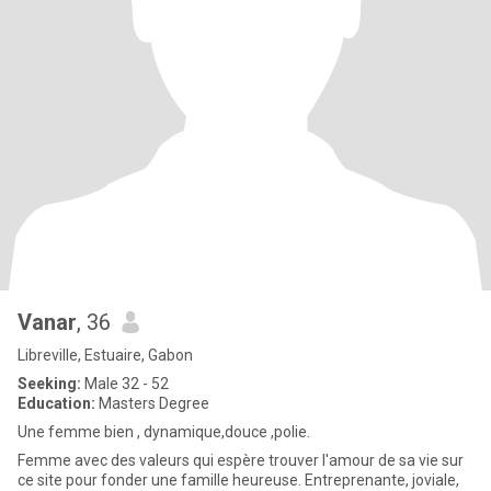
Vanar
, 36
Libreville, Estuaire, Gabon
Seeking:
Male 32 - 52
Education:
Masters Degree
Une femme bien , dynamique,douce ,polie.
Femme avec des valeurs qui espère trouver l'amour de sa vie sur
ce site pour fonder une famille heureuse. Entreprenante, joviale,