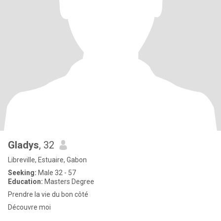
Gladys
, 32
Libreville, Estuaire, Gabon
Seeking:
Male 32 - 57
Education:
Masters Degree
Prendre la vie du bon côté
Découvre moi