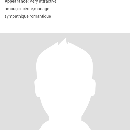
Appearance:
Very attractive
amour,sincérité,mariage
sympathique,romantique