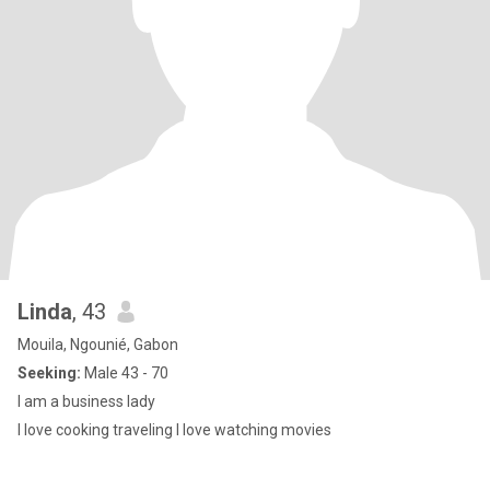
Linda
, 43
Mouila, Ngounié, Gabon
Seeking:
Male 43 - 70
I am a business lady
I love cooking traveling I love watching movies