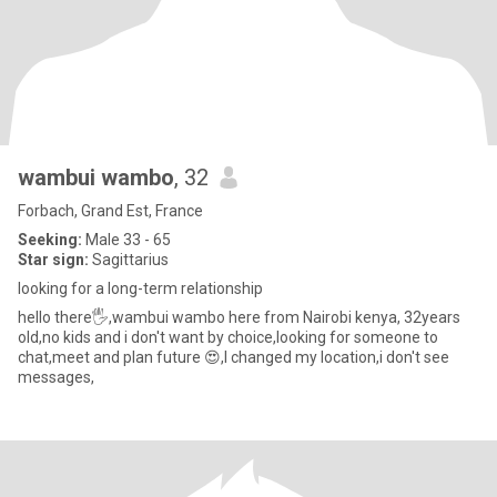
wambui wambo
, 32
Forbach, Grand Est, France
Seeking:
Male 33 - 65
Star sign:
Sagittarius
looking for a long-term relationship
hello there🖐,wambui wambo here from Nairobi kenya, 32years
old,no kids and i don't want by choice,looking for someone to
chat,meet and plan future 😍,I changed my location,i don't see
messages,