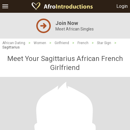
Login
Join Now
Meet African Singles
African Dating
>
Women
>
Girlfriend
>
French
>
Star Sign
>
Sagittarius
Meet Your Sagittarius African French
Girlfriend