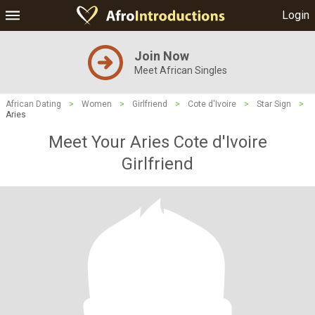
Login
Join Now
Meet African Singles
African Dating
>
Women
>
Girlfriend
>
Cote d'Ivoire
>
Star Sign
>
Aries
Meet Your Aries Cote d'Ivoire
Girlfriend