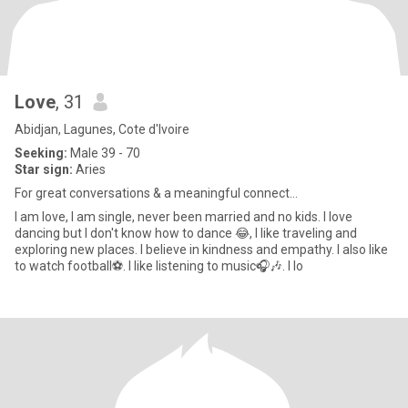
Love
, 31
Abidjan, Lagunes, Cote d'Ivoire
Seeking:
Male 39 - 70
Star sign:
Aries
For great conversations & a meaningful connect...
I am love, I am single, never been married and no kids. I love
dancing but I don't know how to dance 😂, I like traveling and
exploring new places. I believe in kindness and empathy. I also like
to watch football⚽. I like listening to music🎧🎶. I lo