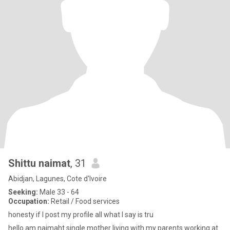
Shittu naimat
, 31
Abidjan, Lagunes, Cote d'Ivoire
Seeking:
Male 33 - 64
Occupation:
Retail / Food services
honesty if I post my profile all what I say is tru
hello am naimaht single mother living with my parents working at