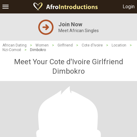
Login
Join Now
Meet African Singles
African Dating
>
Women
>
Girlfriend
>
Cote d'Ivoire
>
Location
>
Nzi-Comoé
>
Dimbokro
Meet Your Cote d'Ivoire Girlfriend
Dimbokro