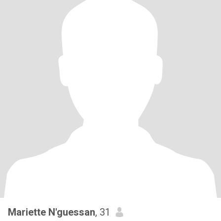
Mariette N'guessan
, 31