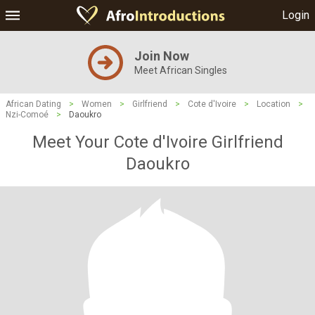
Login
Join Now
Meet African Singles
African Dating
>
Women
>
Girlfriend
>
Cote d'Ivoire
>
Location
>
Nzi-Comoé
>
Daoukro
Meet Your Cote d'Ivoire Girlfriend
Daoukro