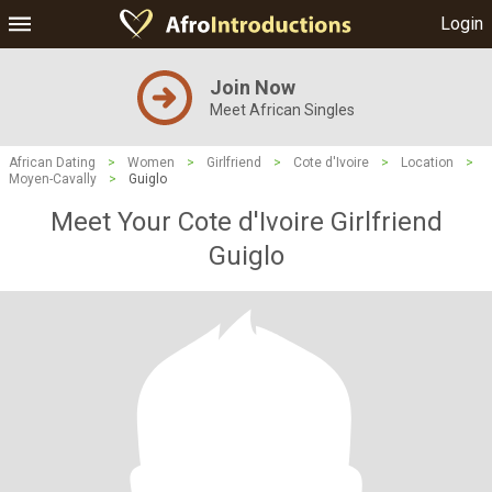
Login
Join Now
Meet African Singles
African Dating
>
Women
>
Girlfriend
>
Cote d'Ivoire
>
Location
>
Moyen-Cavally
>
Guiglo
Meet Your Cote d'Ivoire Girlfriend
Guiglo