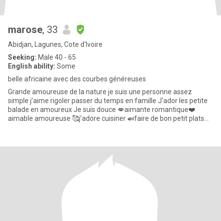
marose
, 33
Abidjan, Lagunes, Cote d'Ivoire
Seeking:
Male 40 - 65
English ability:
Some
belle africaine avec des courbes généreuses
Grande amoureuse de la nature je suis une personne assez
simple j'aime rigoler passer du temps en famille J'ador les petite
balade en amoureux Je suis douce 💋aimante romantique❤️
aimable amoureuse 🥰j’adore cuisiner 🍛faire de bon petit plats
po