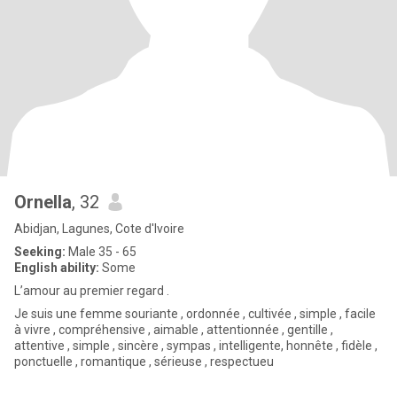
Ornella
, 32
Abidjan, Lagunes, Cote d'Ivoire
Seeking:
Male 35 - 65
English ability:
Some
L’amour au premier regard .
Je suis une femme souriante , ordonnée , cultivée , simple , facile
à vivre , compréhensive , aimable , attentionnée , gentille ,
attentive , simple , sincère , sympas , intelligente, honnête , fidèle ,
ponctuelle , romantique , sérieuse , respectueu