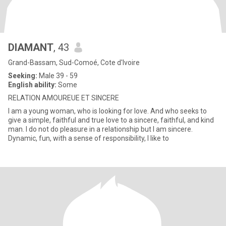
DIAMANT
, 43
Grand-Bassam, Sud-Comoé, Cote d'Ivoire
Seeking:
Male 39 - 59
English ability:
Some
RELATION AMOUREUE ET SINCERE
I am a young woman, who is looking for love. And who seeks to
give a simple, faithful and true love to a sincere, faithful, and kind
man. I do not do pleasure in a relationship but I am sincere.
Dynamic, fun, with a sense of responsibility, I like to