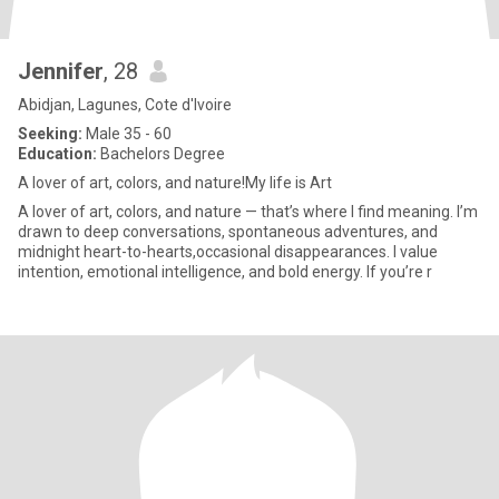
Jennifer
, 28
Abidjan, Lagunes, Cote d'Ivoire
Seeking:
Male 35 - 60
Education:
Bachelors Degree
A lover of art, colors, and nature!My life is Art
A lover of art, colors, and nature — that’s where I find meaning. I’m
drawn to deep conversations, spontaneous adventures, and
midnight heart-to-hearts,occasional disappearances. I value
intention, emotional intelligence, and bold energy. If you’re r