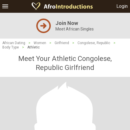
Login
Join Now
Meet African Singles
African Dating
>
Women
>
Girlfriend
>
Congolese, Republic
>
Body Type
>
Athletic
Meet Your Athletic Congolese,
Republic Girlfriend