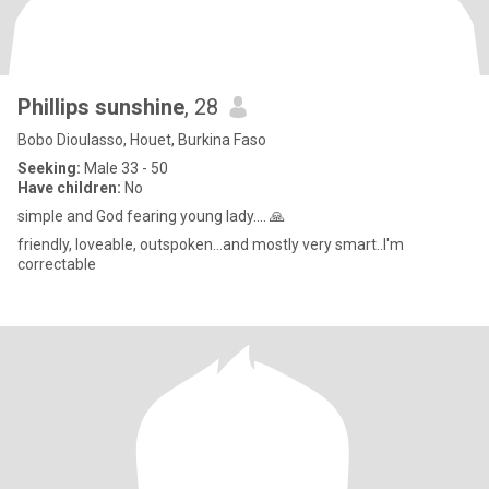
Phillips sunshine
, 28
Bobo Dioulasso, Houet, Burkina Faso
Seeking:
Male 33 - 50
Have children:
No
simple and God fearing young lady.... 🙏
friendly, loveable, outspoken...and mostly very smart..I'm
correctable