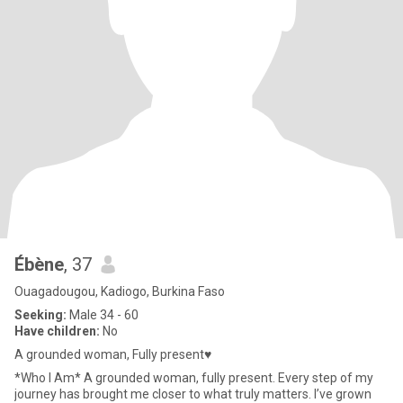
Ébène
, 37
Ouagadougou, Kadiogo, Burkina Faso
Seeking:
Male 34 - 60
Have children:
No
A grounded woman, Fully present♥️
*Who I Am* A grounded woman, fully present. Every step of my
journey has brought me closer to what truly matters. I’ve grown