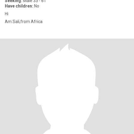
Seeking:
Male 33 - 61
Have children:
No
Hi
Am Sali,from Africa