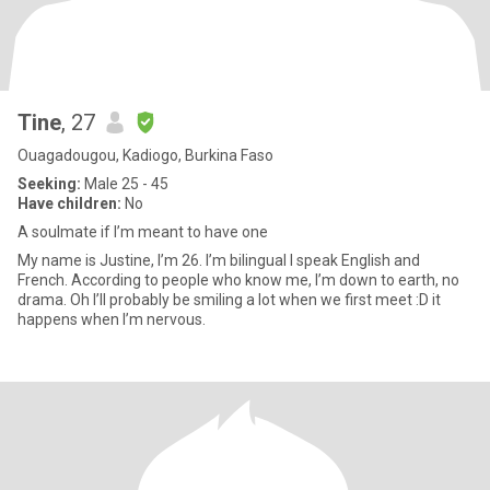
Tine
, 27
Ouagadougou, Kadiogo, Burkina Faso
Seeking:
Male 25 - 45
Have children:
No
A soulmate if I’m meant to have one
My name is Justine, I’m 26. I’m bilingual I speak English and
French. According to people who know me, I’m down to earth, no
drama. Oh I’ll probably be smiling a lot when we first meet :D it
happens when I’m nervous.