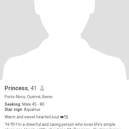
Princess
, 41
Porto-Novo, Ouémé, Benin
Seeking:
Male 45 - 80
Star sign:
Aquarius
Warm and sweet hearted soul ❤️🥰
"Hi 👋! I'm a cheerful and caring person who loves life's simple