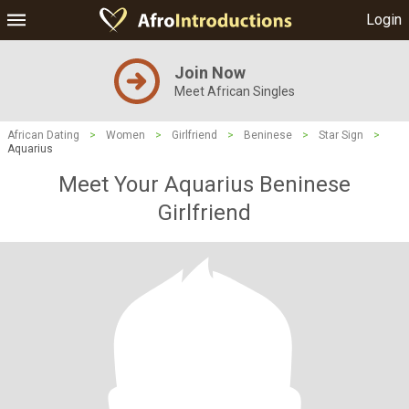
Login
Join Now
Meet African Singles
African Dating
>
Women
>
Girlfriend
>
Beninese
>
Star Sign
>
Aquarius
Meet Your Aquarius Beninese
Girlfriend