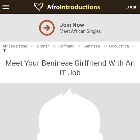
Login
Join Now
Meet African Singles
African Dating
>
Women
>
Girlfriend
>
Beninese
>
Occupation
>
IT
Meet Your Beninese Girlfriend With An
IT Job