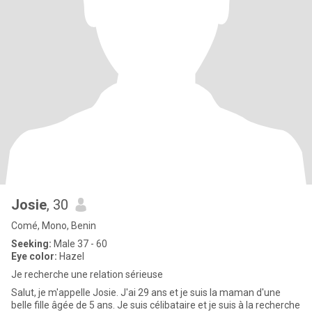
Josie
, 30
Comé, Mono, Benin
Seeking:
Male 37 - 60
Eye color:
Hazel
Je recherche une relation sérieuse
Salut, je m'appelle Josie. J'ai 29 ans et je suis la maman d'une
belle fille âgée de 5 ans. Je suis célibataire et je suis à la recherche