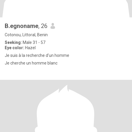
B.egnoname
, 26
Cotonou, Littoral, Benin
Seeking:
Male 31 - 57
Eye color:
Hazel
Je suis à la recherche d'un homme
Je cherche un homme blanc