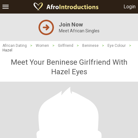
Login
Join Now
Meet African Singles
African Dating
>
Women
>
Girlfriend
>
Beninese
>
Eye Colour
>
Hazel
Meet Your Beninese Girlfriend With
Hazel Eyes