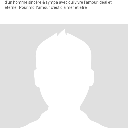
d'un homme sincère & sympa avec qui vivre l'amour idéal et
éternel. Pour moi l'amour c'est d'aimer et être