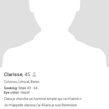
Clarisse
, 45
Cotonou, Littoral, Benin
Seeking:
Male 43 - 64
Eye color:
Hazel
Clara je cherche un homme simple qui va m'aimé n
Je m'appelle clarisse j'ai 45ans je suis Béninoise