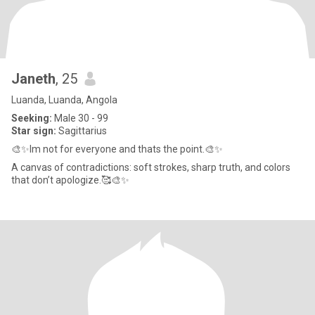
Janeth
, 25
Luanda, Luanda, Angola
Seeking:
Male 30 - 99
Star sign:
Sagittarius
🎨✨Im not for everyone and thats the point.🎨✨
A canvas of contradictions: soft strokes, sharp truth, and colors
that don’t apologize.🥰🎨✨