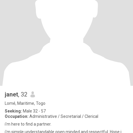
janet
, 32
Lomé, Maritime, Togo
Seeking:
Male 32 - 57
Occupation:
Administrative / Secretarial / Clerical
i'm here to find a partner.
i'm simple understandable open minded and respectful. Hope i