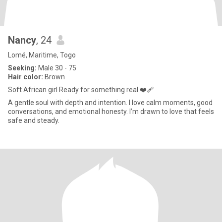
Nancy
, 24
Lomé, Maritime, Togo
Seeking:
Male 30 - 75
Hair color:
Brown
Soft African girl Ready for something real ❤️‍🩹
A gentle soul with depth and intention. I love calm moments, good
conversations, and emotional honesty. I’m drawn to love that feels
safe and steady.