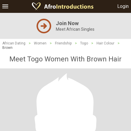
Login
Join Now
Meet African Singles
African Dating
>
Women
>
Friendship
>
Togo
>
Hair Colour
>
Brown
Meet Togo Women With Brown Hair