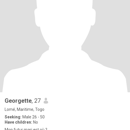
Georgette
, 27
Lomé, Maritime, Togo
Seeking:
Male 26 - 50
Have children:
No
Mon futur mari est où ?