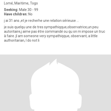
Lomé, Maritime, Togo
Seeking:
Male 30 - 99
Have children:
No
j ai 31 ans ,et je recherhe une relation sérieuse ...
je suis quelqu une de tres sympathiqque,observatrice,un peu
autoritaire,j aime pas être commandé ou qu on m impose un truc
à faire. jI am someone very sympathiqque, observant, a little
authoritarian, I do not li