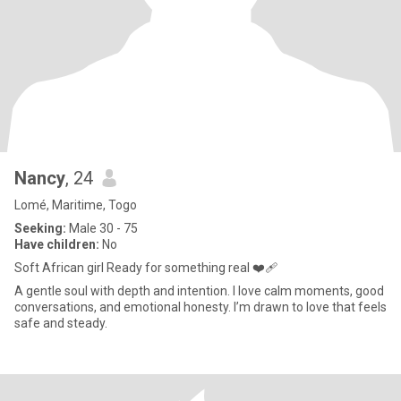
Nancy
, 24
Lomé, Maritime, Togo
Seeking:
Male 30 - 75
Have children:
No
Soft African girl Ready for something real ❤️‍🩹
A gentle soul with depth and intention. I love calm moments, good
conversations, and emotional honesty. I’m drawn to love that feels
safe and steady.