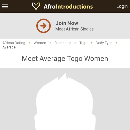
Login
Join Now
Meet African Singles
African Dating
>
Women
>
Friendship
>
Togo
>
Body Type
>
Average
Meet Average Togo Women