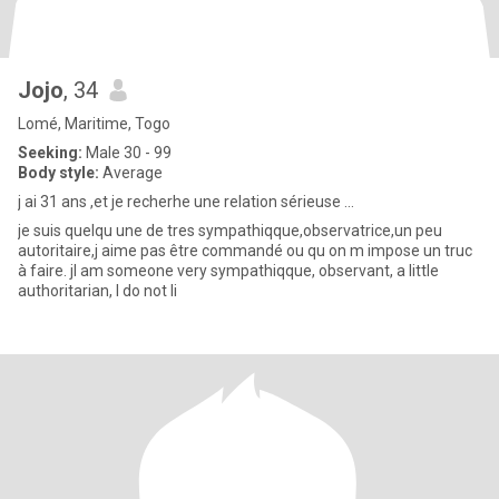
Jojo
, 34
Lomé, Maritime, Togo
Seeking:
Male 30 - 99
Body style:
Average
j ai 31 ans ,et je recherhe une relation sérieuse ...
je suis quelqu une de tres sympathiqque,observatrice,un peu
autoritaire,j aime pas être commandé ou qu on m impose un truc
à faire. jI am someone very sympathiqque, observant, a little
authoritarian, I do not li