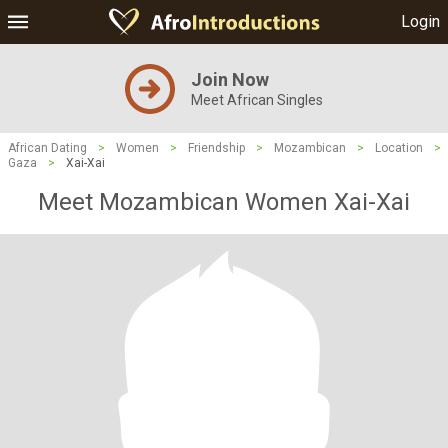
Login
Join Now
Meet African Singles
African Dating
>
Women
>
Friendship
>
Mozambican
>
Location
>
Gaza
>
Xai-Xai
Meet Mozambican Women Xai-Xai