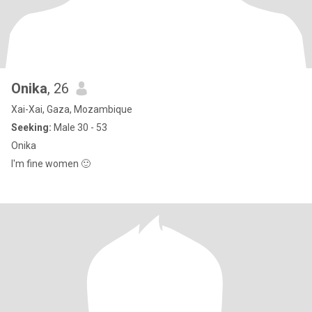
Onika
, 26
Xai-Xai, Gaza, Mozambique
Seeking:
Male 30 - 53
Onika
I'm fine women 🙂