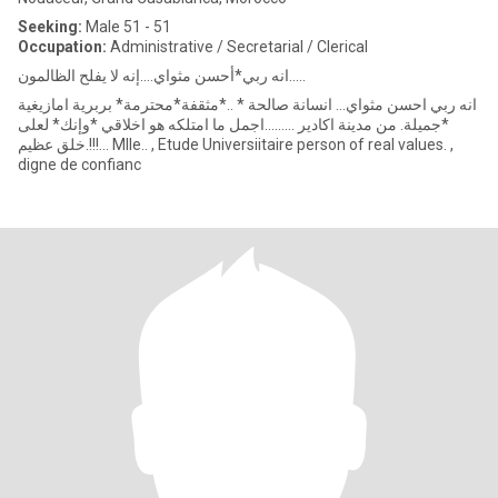
Seeking:
Male 51 - 51
Occupation:
Administrative / Secretarial / Clerical
انه ربي*أحسن مثواي....إنه لا يفلح الظالمون.....
انه ربي احسن مثواي... انسانة صالحة * ..*مثقفة*محترمة* بربرية امازيغية
*جميلة. من مدينة اكادير .........اجمل ما امتلكه هو اخلاقي *وإنك* لعلى
خلق عظيم.!!!... Mlle.. , Etude Universiitaire person of real values. ,
digne de confianc