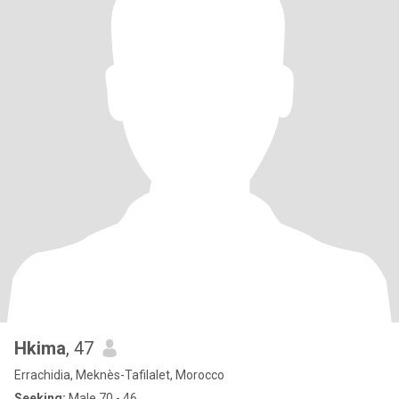
Hkima
, 47
Errachidia, Meknès-Tafilalet, Morocco
Seeking:
Male 70 - 46