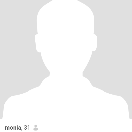
monia
, 31