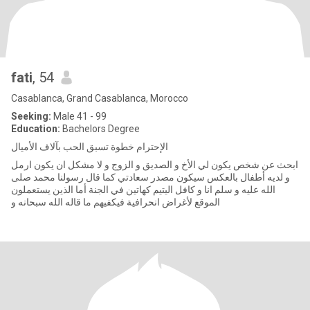
fati
, 54
Casablanca, Grand Casablanca, Morocco
Seeking:
Male 41 - 99
Education:
Bachelors Degree
الإحترام خطوة تسبق الحب بآلاف الأميال
ابحث عن شخص يكون لي الأخ و الصديق و الزوج و لا مشكل ان يكون ارمل
و لديه أطفال بالعكس سيكون مصدر سعادتي كما قال رسولنا محمد صلى
الله عليه و سلم انا و كافل اليتيم كهاتين في الجنة أما الذين يستعملون
الموقع لأغراض انحرافية فيكفيهم ما قاله الله سبحانه و