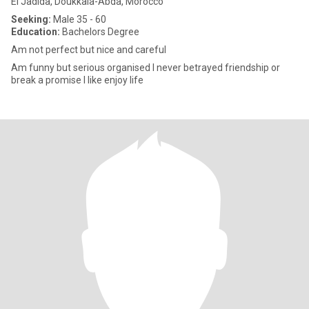
El Jadida, Doukkala-Abda, Morocco
Seeking:
Male 35 - 60
Education:
Bachelors Degree
Am not perfect but nice and careful
Am funny but serious organised I never betrayed friendship or
break a promise I like enjoy life