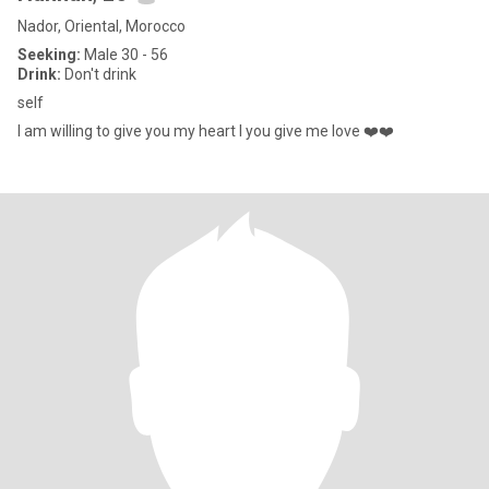
Nador, Oriental, Morocco
Seeking:
Male 30 - 56
Drink:
Don't drink
self
I am willing to give you my heart I you give me love ❤️❤️