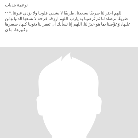
نوعمة بندياب
•• *اللهم اختر لنا طريقًا يسعدنا، طريقًا لا يشقي قلوبنا ولا يؤذي عيوننا،
طريقًا ترضاه لنا ثم تُرضينا به يارب. اللهم ارزقنا فرحة لا تسعها الدنيا وَمَن
عليها، وَعوِّضنا بما هو خيرٌ لنا. اللهم إنا نسألك أن تغفر لنا ذنوبنا كلها، صغيرها
وكبيرها، ما ن