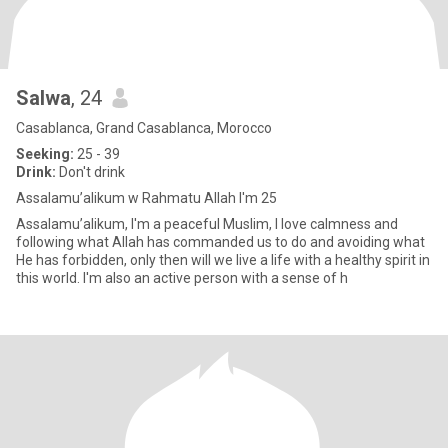
Salwa
, 24
Casablanca, Grand Casablanca, Morocco
Seeking:
25 - 39
Drink:
Don't drink
Assalamu’alikum w Rahmatu Allah I'm 25
Assalamu’alikum, I'm a peaceful Muslim, I love calmness and
following what Allah has commanded us to do and avoiding what
He has forbidden, only then will we live a life with a healthy spirit in
this world. I'm also an active person with a sense of h