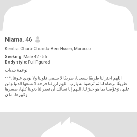
Niama
, 46
Kenitra, Gharb-Chrarda-Beni Hssen, Morocco
Seeking:
Male 42 - 55
Body style:
Full Figured
نوعمة بندياب
•• *اللهم اختر لنا طريقًا يسعدنا، طريقًا لا يشقي قلوبنا ولا يؤذي عيوننا،
طريقًا ترضاه لنا ثم تُرضينا به يارب. اللهم ارزقنا فرحة لا تسعها الدنيا وَمَن
عليها، وَعوِّضنا بما هو خيرٌ لنا. اللهم إنا نسألك أن تغفر لنا ذنوبنا كلها، صغيرها
وكبيرها، ما ن