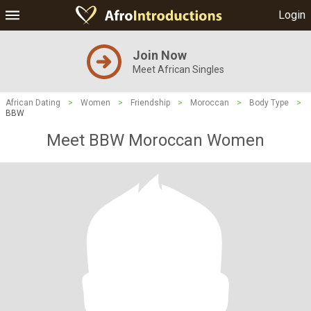
Login
Join Now
Meet African Singles
African Dating
>
Women
>
Friendship
>
Moroccan
>
Body Type
>
BBW
Meet BBW Moroccan Women