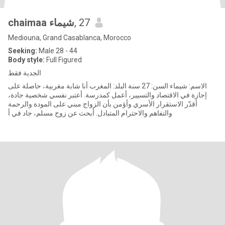
chaimaa شيماء
, 27
Mediouna, Grand Casablanca, Morocco
Seeking:
Male 28 - 44
Body style:
Full Figured
الجدية فقط
الاسم: شيماء السن: 27 سنة البلد: المغرب أنا شابة مغربية، حاصلة على
إجازة في الاقتصاد والتسيير، أعمل كمدرسة. أعتبر نفسي شخصية جادة،
أقدّر الاستقرار الأسري وأؤمن بأن الزواج مبني على المودة والرحمة
والتفاهم والاحترام المتبادل. أبحث عن زوج مسلم، جاد في أ