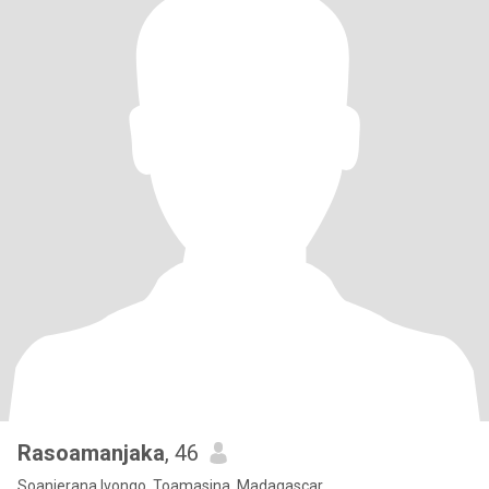
Rasoamanjaka
, 46
Soanierana Ivongo, Toamasina, Madagascar