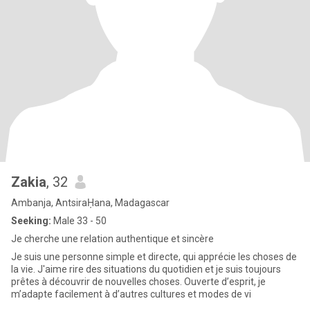
Zakia
, 32
Ambanja, AntsiraḤana, Madagascar
Seeking:
Male 33 - 50
Je cherche une relation authentique et sincère
Je suis une personne simple et directe, qui apprécie les choses de
la vie. J'aime rire des situations du quotidien et je suis toujours
prêtes à découvrir de nouvelles choses. Ouverte d’esprit, je
m’adapte facilement à d’autres cultures et modes de vi