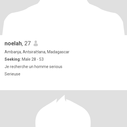
noelah
, 27
Ambanja, AntsiraḤana, Madagascar
Seeking:
Male 28 - 53
Je recherche un homme serious
Serieuse