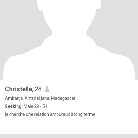
Christelle
, 28
Ambanja, AntsiraḤana, Madagascar
Seeking:
Male 29 - 51
je cherche une relation amoureux à long terme