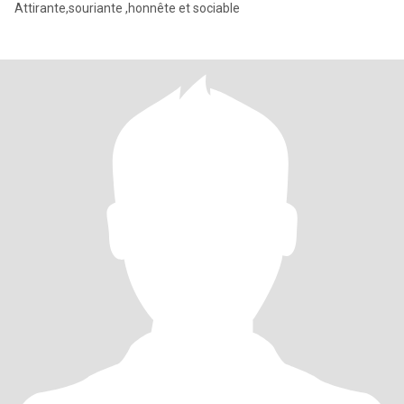
Attirante,souriante ,honnête et sociable