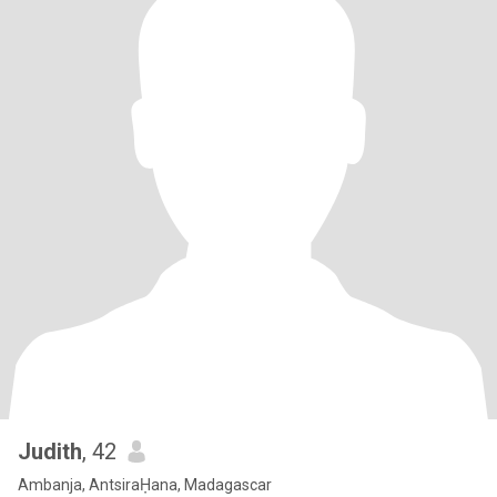
Judith
, 42
Ambanja, AntsiraḤana, Madagascar