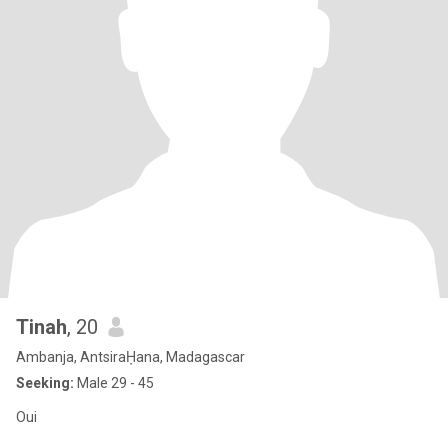
Tinah
, 20
Ambanja, AntsiraḤana, Madagascar
Seeking:
Male 29 - 45
Oui