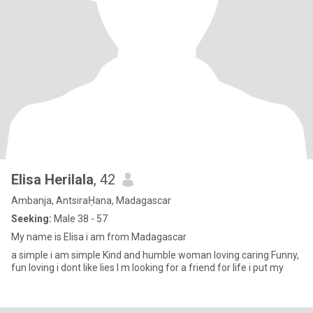
Elisa Herilala
, 42
Ambanja, AntsiraḤana, Madagascar
Seeking:
Male 38 - 57
My name is Elisa i am from Madagascar
a simple i am simple Kind and humble woman loving caring Funny,
fun loving i dont like lies l m looking for a friend for life i put my