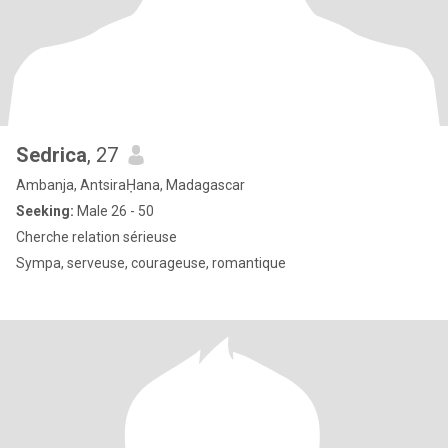
Sedrica
, 27
Ambanja, AntsiraḤana, Madagascar
Seeking:
Male 26 - 50
Cherche relation sérieuse
Sympa, serveuse, courageuse, romantique