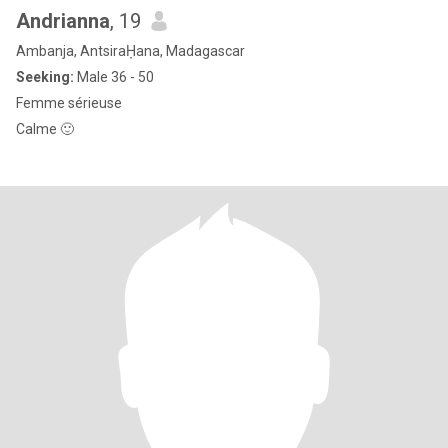
Andrianna
, 19
Ambanja, AntsiraḤana, Madagascar
Seeking:
Male 36 - 50
Femme sérieuse
Calme 🙂