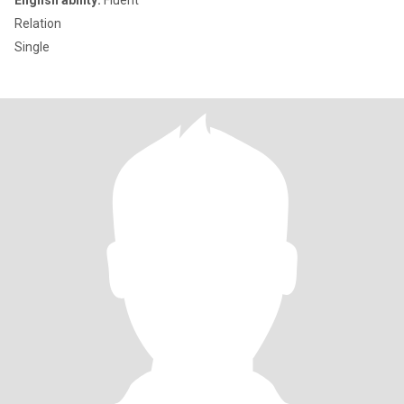
English ability:
Fluent
Relation
Single