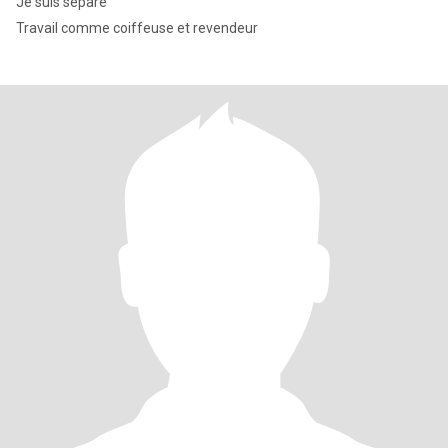
Je suis separe
Travail comme coiffeuse et revendeur