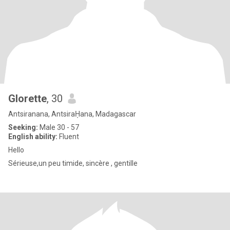
Glorette
, 30
Antsiranana, AntsiraḤana, Madagascar
Seeking:
Male 30 - 57
English ability:
Fluent
Hello
Sérieuse,un peu timide, sincère , gentille