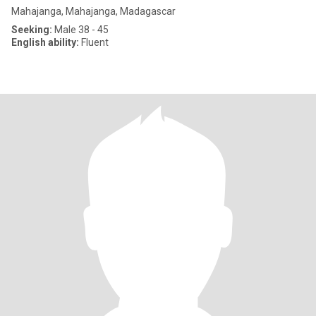
Mahajanga, Mahajanga, Madagascar
Seeking:
Male 38 - 45
English ability:
Fluent