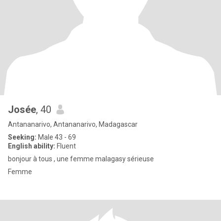
Josée
, 40
Antananarivo, Antananarivo, Madagascar
Seeking:
Male 43 - 69
English ability:
Fluent
bonjour à tous , une femme malagasy sérieuse
Femme