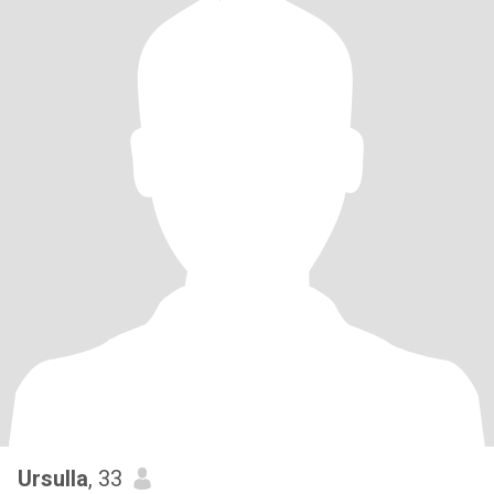
Ursulla
, 33