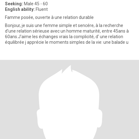
Seeking:
Male 45 - 60
English ability:
Fluent
Famme posée, ouverte à une relation durable
Bonjour, je suis une femme simple et sencére, à la recherche
d'une relation sérieuse avec un homme maturité, entre 45ans à
60ans.J'aime les échanges vrais la complicité, d' une relation
équilibrée j apprécie le moments simples de la vie: une balade u