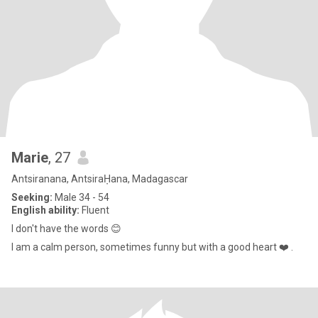
Marie
, 27
Antsiranana, AntsiraḤana, Madagascar
Seeking:
Male 34 - 54
English ability:
Fluent
I don't have the words 😊
I am a calm person, sometimes funny but with a good heart ❤️ .