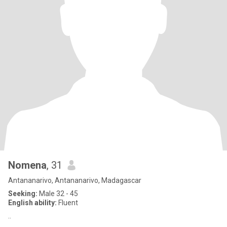
Nomena
, 31
Antananarivo, Antananarivo, Madagascar
Seeking:
Male 32 - 45
English ability:
Fluent
..