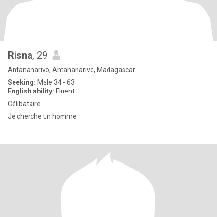
Risna
, 29
Antananarivo, Antananarivo, Madagascar
Seeking:
Male 34 - 63
English ability:
Fluent
Célibataire
Je cherche un homme