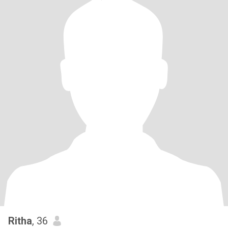
Ritha
, 36