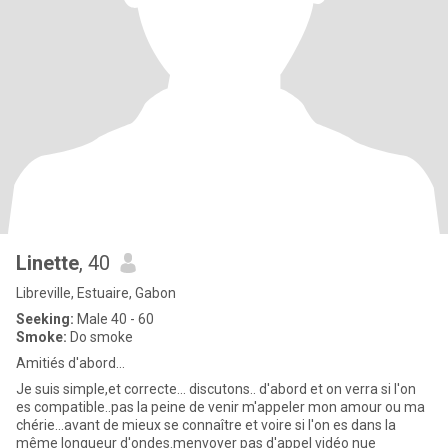
Linette
, 40
Libreville, Estuaire, Gabon
Seeking:
Male 40 - 60
Smoke:
Do smoke
Amitiés d'abord...
Je suis simple,et correcte... discutons.. d'abord et on verra si l'on
es compatible..pas la peine de venir m'appeler mon amour ou ma
chérie...avant de mieux se connaître et voire si l'on es dans la
même longueur d'ondes.menvoyer pas d'appel vidéo nue