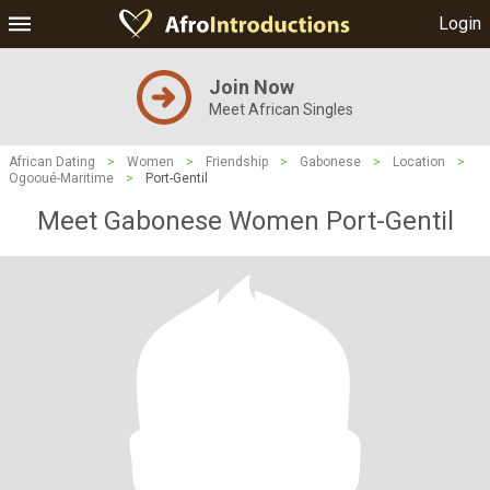
Login
Join Now
Meet African Singles
African Dating
>
Women
>
Friendship
>
Gabonese
>
Location
>
Ogooué-Maritime
>
Port-Gentil
Meet Gabonese Women Port-Gentil