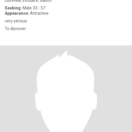
Libreville, Estuaire, Gabon
Seeking:
Male 33 - 57
Appearance:
Attractive
very serious
To discover