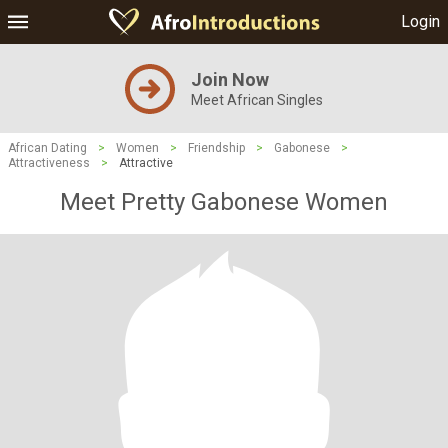
Login
Join Now
Meet African Singles
African Dating
>
Women
>
Friendship
>
Gabonese
>
Attractiveness
>
Attractive
Meet Pretty Gabonese Women