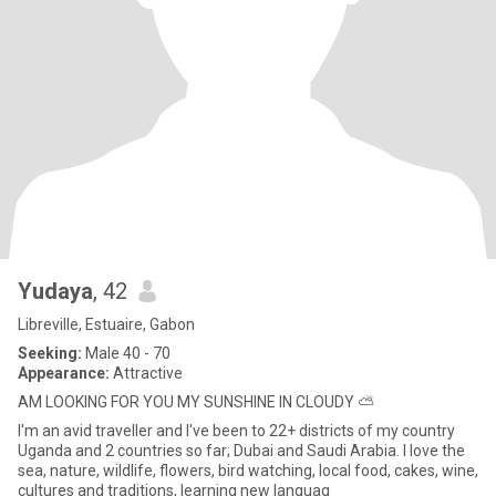
Yudaya
, 42
Libreville, Estuaire, Gabon
Seeking:
Male 40 - 70
Appearance:
Attractive
AM LOOKING FOR YOU MY SUNSHINE IN CLOUDY ⛅
I'm an avid traveller and I've been to 22+ districts of my country
Uganda and 2 countries so far; Dubai and Saudi Arabia. I love the
sea, nature, wildlife, flowers, bird watching, local food, cakes, wine,
cultures and traditions, learning new languag