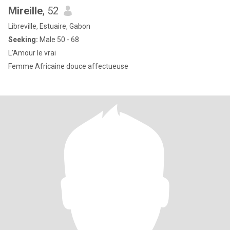
Mireille
, 52
Libreville, Estuaire, Gabon
Seeking:
Male 50 - 68
L'Amour le vrai
Femme Africaine douce affectueuse