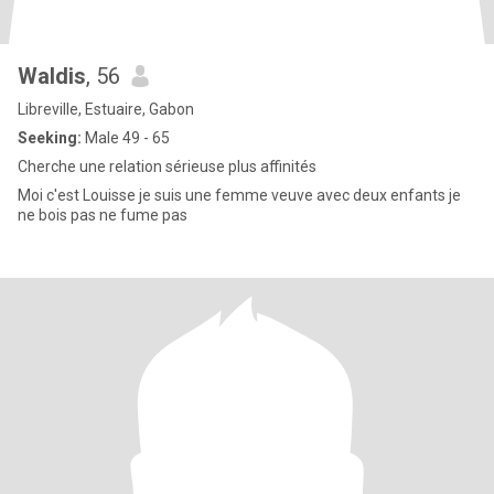
Waldis
, 56
Libreville, Estuaire, Gabon
Seeking:
Male 49 - 65
Cherche une relation sérieuse plus affinités
Moi c'est Louisse je suis une femme veuve avec deux enfants je
ne bois pas ne fume pas