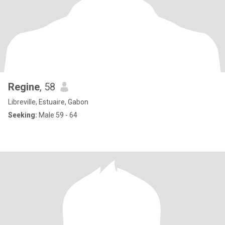
Regine
, 58
Libreville, Estuaire, Gabon
Seeking:
Male 59 - 64