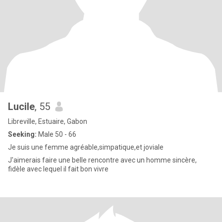
Lucile
, 55
Libreville, Estuaire, Gabon
Seeking:
Male 50 - 66
Je suis une femme agréable,simpatique,et joviale
J'aimerais faire une belle rencontre avec un homme sincère,
fidèle avec lequel il fait bon vivre