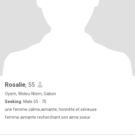
Rosalie
, 55
Oyem, Woleu-Ntem, Gabon
Seeking:
Male 55 - 70
une femme calme,aimante, honnête et sérieuse
femme aimante recherchant son aime soeur