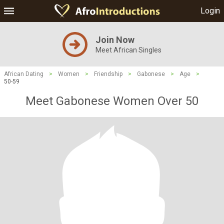
Login
Join Now
Meet African Singles
African Dating
>
Women
>
Friendship
>
Gabonese
>
Age
>
50-59
Meet Gabonese Women Over 50