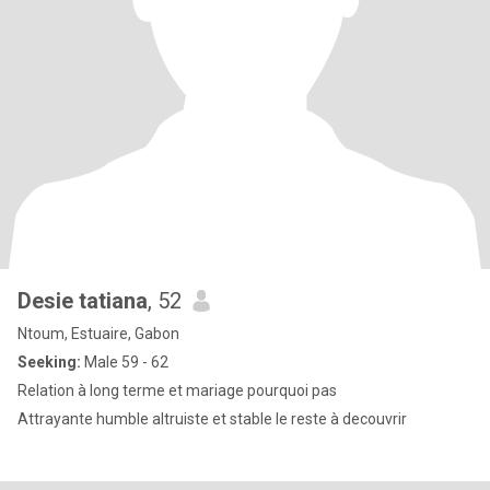
Desie tatiana
, 52
Ntoum, Estuaire, Gabon
Seeking:
Male 59 - 62
Relation à long terme et mariage pourquoi pas
Attrayante humble altruiste et stable le reste à decouvrir