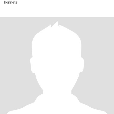
honnête