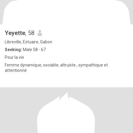
Yeyette
, 58
Libreville, Estuaire, Gabon
Seeking:
Male 58 - 67
Pour la vie
Femme dynamique, sociable, altruiste , sympathique et
attentionné