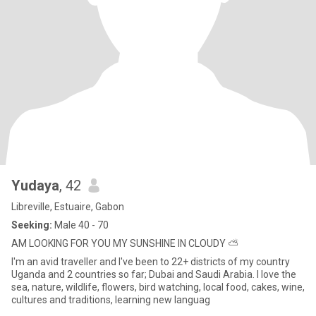
Yudaya
, 42
Libreville, Estuaire, Gabon
Seeking:
Male 40 - 70
AM LOOKING FOR YOU MY SUNSHINE IN CLOUDY ⛅
I'm an avid traveller and I've been to 22+ districts of my country
Uganda and 2 countries so far; Dubai and Saudi Arabia. I love the
sea, nature, wildlife, flowers, bird watching, local food, cakes, wine,
cultures and traditions, learning new languag