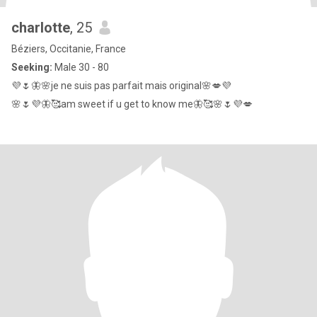
charlotte
, 25
Béziers, Occitanie, France
Seeking:
Male 30 - 80
💜🌷🦋🌸je ne suis pas parfait mais original🌸💋💜
🌸🌷💜🦋🥰am sweet if u get to know me🦋🥰🌸🌷💜💋