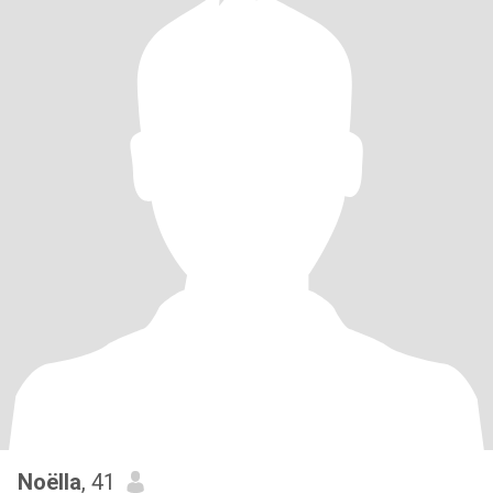
Noëlla
, 41