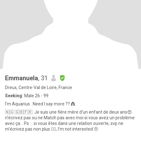
Emmanuela
, 31
Dreux, Centre-Val de Loire, France
Seeking:
Male 26 - 99
I’m Aquarius . Need I say more ?? 👸
🇳🇬 🇬🇧🇫🇷. Je suis une fière mère d'un enfant de deux ans😍.
n'écrivez pas ou ne Match pas avec moi si vous avez un problème
avec ça. . Ps : : si vous êtes dans une relation ouverte, svp ne
m'écrivez pas non plus ✌🏽, I’m not interested 🤨