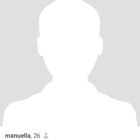
manuella
, 26