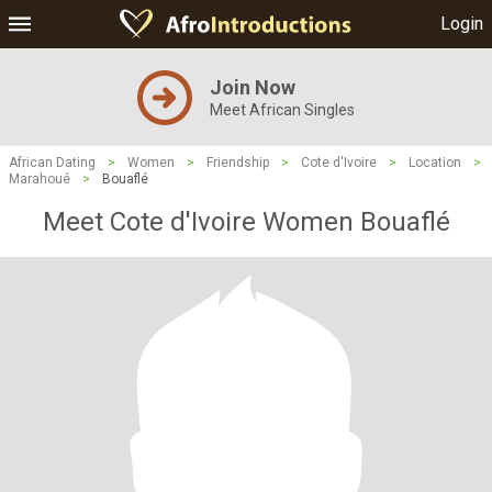
Login
Join Now
Meet African Singles
African Dating
>
Women
>
Friendship
>
Cote d'Ivoire
>
Location
>
Marahoué
>
Bouaflé
Meet Cote d'Ivoire Women Bouaflé