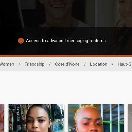
Access to advanced messaging features
Women
/
Friendship
/
Cote d'Ivoire
/
Location
/
Haut-S