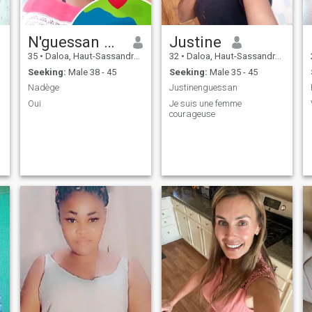
N'guessan Nadège
Justine
35
•
Daloa, Haut-Sassandra, Cote d'Ivoire
32
•
Daloa, Haut-Sassandra, Cote d'Ivoire
Seeking:
Male 38 - 45
Seeking:
Male 35 - 45
Nadège
Justinenguessan
Oui
Je suis une femme
courageuse