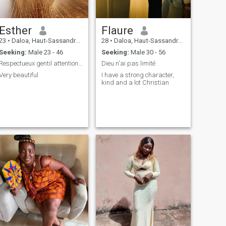
Esther
Flaure
23
•
Daloa, Haut-Sassandra, Cote d'Ivoire
28
•
Daloa, Haut-Sassandra, Cote d'Ivoire
Seeking:
Male 23 - 46
Seeking:
Male 30 - 56
Respectueux gentil attentionné aimable adorable
Dieu n'ai pas limité
Very beautiful
I have a strong character,
kind and a lot Christian