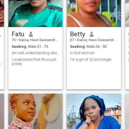
Fatu
Betty
75
•
Daloa, Haut-Sassandra, Cote d'Ivoire
27
•
Daloa, Haut-Sassandra, Cote d'Ivoire
Seeking:
Male 51 - 75
Seeking:
Male 26 - 50
Am well understanding about life
In God we trust
I understand that life is just
I'm a girl of 25 and single
s
à time