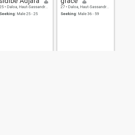
sidibé Adjara
grâce
25
•
Daloa, Haut-Sassandra, Cote d'Ivoire
27
•
Daloa, Haut-Sassandra, Cote d'Ivoire
Seeking:
Male 25 - 25
Seeking:
Male 36 - 59
NEXT
monica
27
•
Daloa, Haut-Sassandra, Cote d'Ivoire