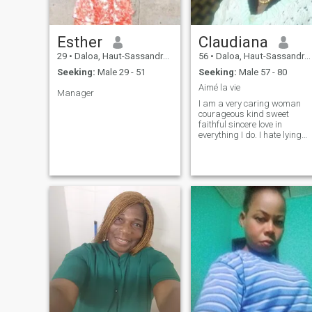
Esther
Claudiana
29
•
Daloa, Haut-Sassandra, Cote d'Ivoire
56
•
Daloa, Haut-Sassandra, Cote d'Ivoire
Seeking:
Male 29 - 51
Seeking:
Male 57 - 80
Aimé la vie
Manager
I am a very caring woman
courageous kind sweet
faithful sincere love in
everything I do. I hate lying
infidelity and betrayal. The
outmoded jokes please me.