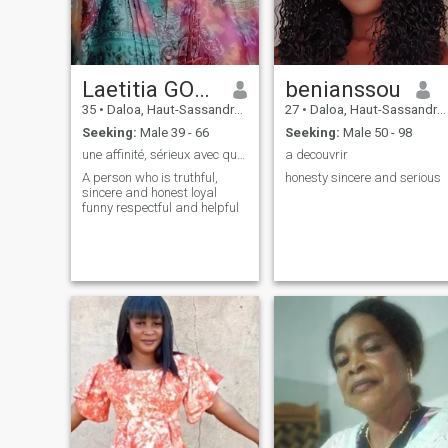
Laetitia GOGOUE
benianssou
35
•
Daloa, Haut-Sassandra, Cote d'Ivoire
27
•
Daloa, Haut-Sassandra, Cote d'Ivoire
Seeking:
Male 39 - 66
Seeking:
Male 50 - 98
une affinité, sérieux avec qui faire connaissance
a decouvrir
A person who is truthful,
honesty sincere and serious
sincere and honest loyal
funny respectful and helpful