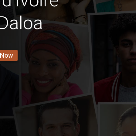
d'Ivoire
Daloa
 Now