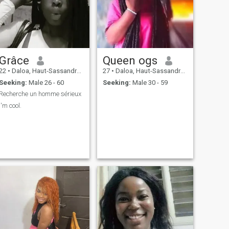
Grâce
Queen ogs
22
•
Daloa, Haut-Sassandra, Cote d'Ivoire
27
•
Daloa, Haut-Sassandra, Cote d'Ivoire
Seeking:
Male 26 - 60
Seeking:
Male 30 - 59
Recherche un homme sérieux
I'm cool.