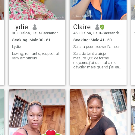
Lydie
Claire
30
•
Daloa, Haut-Sassandra, Cote d'Ivoire
45
•
Daloa, Haut-Sassandra, Cote d'Ivoire
Seeking:
Male 30 - 61
Seeking:
Male 41 - 60
Lydie
Suis la pour trouver l'amour
Loving, romantic, respectful,
Suis de teint clair,je
very ambitious
mesure1,65 de forme
moyenne.j'ai du mal à me
dévoiler mais quand j'ai en
face de moi quelqu'un de
sincère je me donne à fond