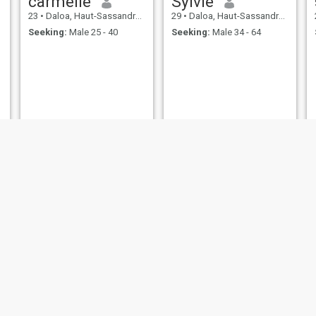
carmelle
Sylvie
23
•
Daloa, Haut-Sassandra, Cote d'Ivoire
29
•
Daloa, Haut-Sassandra, Cote d'Ivoire
Seeking:
Male 25 - 40
Seeking:
Male 34 - 64
Mayole
Anna
50
•
Daloa, Haut-Sassandra, Cote d'Ivoire
37
•
Daloa, Haut-Sassandra, Cote d'Ivoire