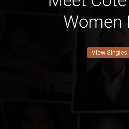
Meet Cote 
Women 
View Singles