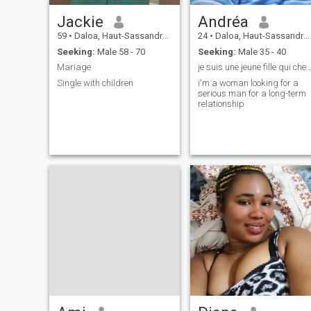
Jackie
Andréa
59
•
Daloa, Haut-Sassandra, Cote d'Ivoire
24
•
Daloa, Haut-Sassandra, Cote d'Ivoire
Seeking:
Male 58 - 70
Seeking:
Male 35 - 40
Mariage
je suis une jeune fille qui cherche un 
Single with children
i'm a woman looking for a
serious man for a long-term
relationship