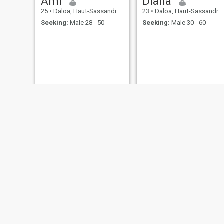
Ami
Diana
25
•
Daloa, Haut-Sassandra, Cote d'Ivoire
23
•
Daloa, Haut-Sassandra, Cote d'Ivoire
Seeking:
Male 28 - 50
Seeking:
Male 30 - 60
NEW
cynthia
mireille
24
•
Daloa, Haut-Sassandra, Cote d'Ivoire
42
•
Daloa, Haut-Sassandra, Cote d'Ivoire