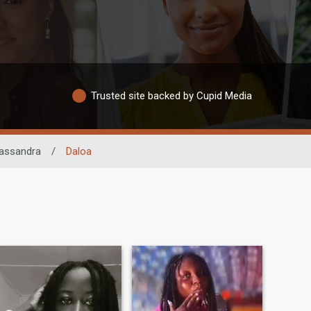
Trusted site backed by Cupid Media
assandra
/
Daloa