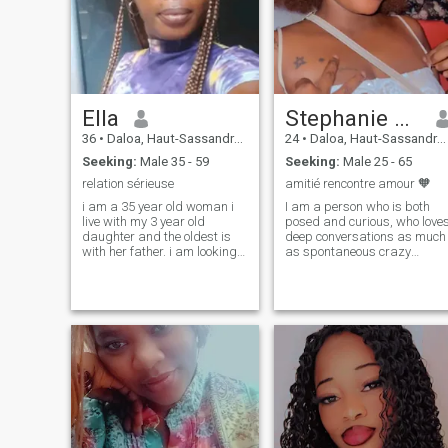
Ella
Stephanie kimora
36
•
Daloa, Haut-Sassandra, Cote d'Ivoire
24
•
Daloa, Haut-Sassandra, Cote d'Ivoire
Seeking:
Male 35 - 59
Seeking:
Male 25 - 65
relation sérieuse
amitié rencontre amour 🧡
i am a 35 year old woman i
I am a person who is both
live with my 3 year old
posed and curious, who love
daughter and the oldest is
deep conversations as much
with her father. i am looking
as spontaneous crazy
for a man who really wants
laughs. I like to learn, share,
to engage in a relationship
and I give a lot in my
that leads us to marriage,
relationships. I try to build
founded a family in loyalty,
something true, with
fidelity, sincerity, respect, in
someone who shares similar
the good and bad times
values
together for life 🙏