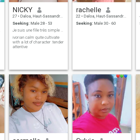
NICKY
rachelle
27
•
Daloa, Haut-Sassandra, Cote d'Ivoire
22
•
Daloa, Haut-Sassandra, Cote d'Ivoire
Seeking:
Male 28 - 53
Seeking:
Male 30 - 60
homme
Je suis une fille très simple et compressive
ivorian calm quite cultivate
with a lot of character .tender
attentive