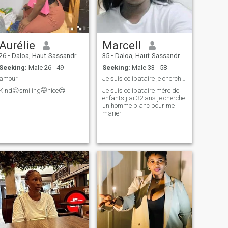
Aurélie
Marcell
26
•
Daloa, Haut-Sassandra, Cote d'Ivoire
35
•
Daloa, Haut-Sassandra, Cote d'Ivoire
Seeking:
Male 26 - 49
Seeking:
Male 33 - 58
amour
Je suis célibataire je cherche un homme blanc
Kind😊smiling🤭nice😍
Je suis célibataire mère de
enfants j'ai 32 ans je cherche
un homme blanc pour me
marier