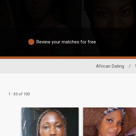
Review your matches for free
African Dating
/
1 - 35 of 100