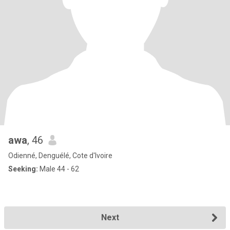
awa
, 46
Odienné, Denguélé, Cote d'Ivoire
Seeking:
Male 44 - 62
Next