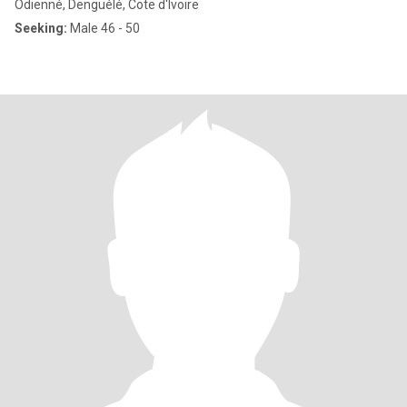
Odienné, Denguélé, Cote d'Ivoire
Seeking:
Male 46 - 50