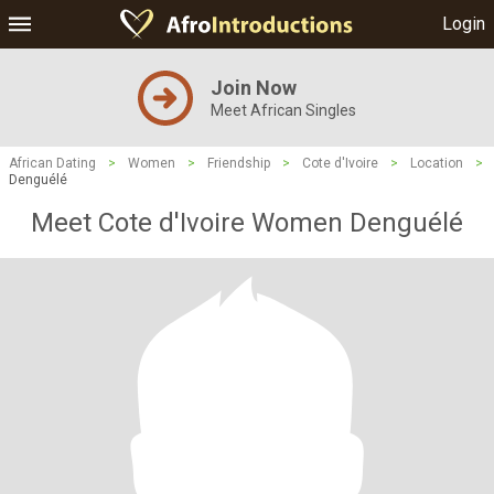
Login
Join Now
Meet African Singles
African Dating
>
Women
>
Friendship
>
Cote d'Ivoire
>
Location
>
Denguélé
Meet Cote d'Ivoire Women Denguélé