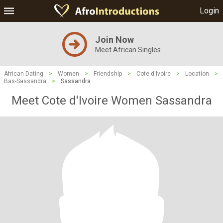
Login
Join Now
Meet African Singles
African Dating
>
Women
>
Friendship
>
Cote d'Ivoire
>
Location
>
Bas-Sassandra
>
Sassandra
Meet Cote d'Ivoire Women Sassandra