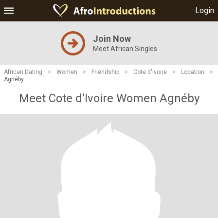
Login
Join Now
Meet African Singles
African Dating
>
Women
>
Friendship
>
Cote d'Ivoire
>
Location
>
Agnéby
Meet Cote d'Ivoire Women Agnéby