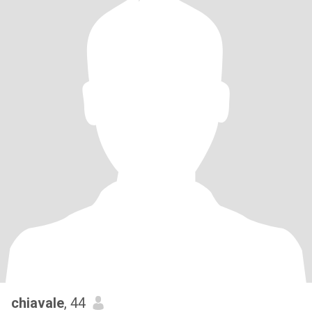
chiavale
, 44