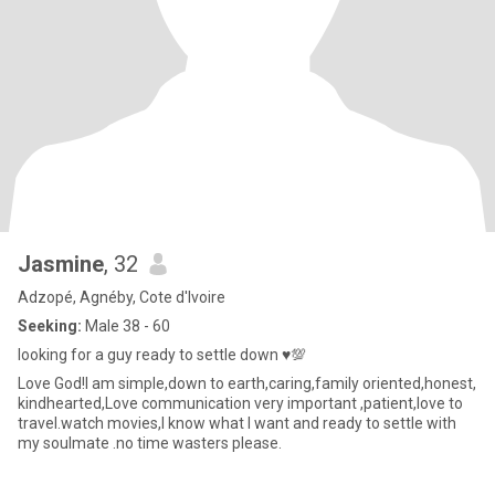
Jasmine
, 32
Adzopé, Agnéby, Cote d'Ivoire
Seeking:
Male 38 - 60
looking for a guy ready to settle down ♥️💯
Love God!I am simple,down to earth,caring,family oriented,honest,
kindhearted,Love communication very important ,patient,love to
travel.watch movies,I know what I want and ready to settle with
my soulmate .no time wasters please.