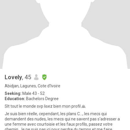
Lovely
, 45
Abidjan, Lagunes, Cote d'Ivoire
Seeking:
Male 43 - 52
Education:
Bachelors Degree
Slt tout le monde svp lisez bien mon profil 🙏
Je suis bien réelle, cependant, les plans C..., les mecs qui
demandent des nudes, les mecs qui ne savent pas s'adresser a
une femme avec courtoisie et les faux profils, passez votre
chemin. Je ne suis pas ici pour perdre du temps et me faire