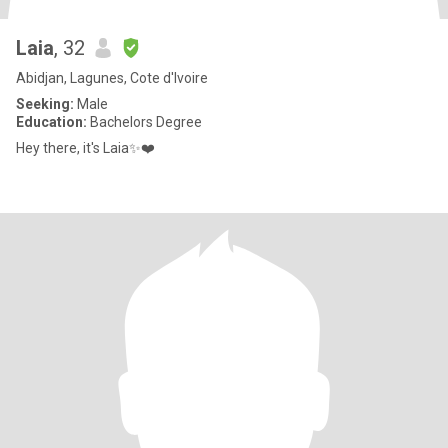
Laia
, 32
Abidjan, Lagunes, Cote d'Ivoire
Seeking:
Male
Education:
Bachelors Degree
Hey there, it's Laia✨️❤️