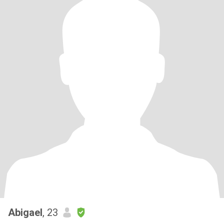
Abigael
, 23