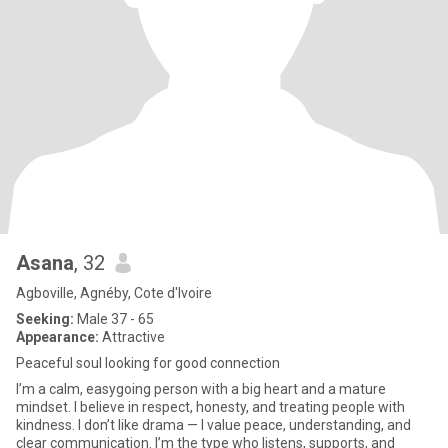
Asana
, 32
Agboville, Agnéby, Cote d'Ivoire
Seeking:
Male 37 - 65
Appearance:
Attractive
Peaceful soul looking for good connection
I’m a calm, easygoing person with a big heart and a mature
mindset. I believe in respect, honesty, and treating people with
kindness. I don’t like drama — I value peace, understanding, and
clear communication. I’m the type who listens, supports, and