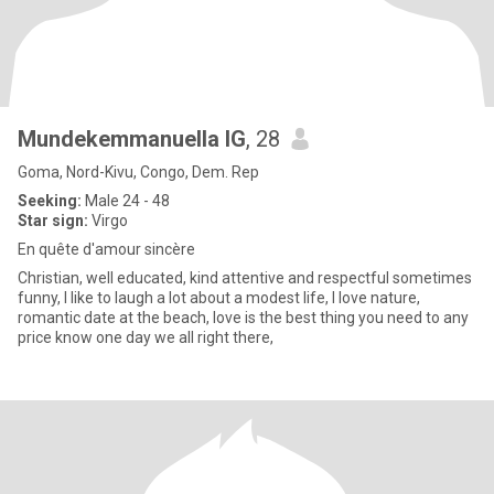
Mundekemmanuella IG
, 28
Goma, Nord-Kivu, Congo, Dem. Rep
Seeking:
Male 24 - 48
Star sign:
Virgo
En quête d'amour sincère
Christian, well educated, kind attentive and respectful sometimes
funny, I like to laugh a lot about a modest life, I love nature,
romantic date at the beach, love is the best thing you need to any
price know one day we all right there,