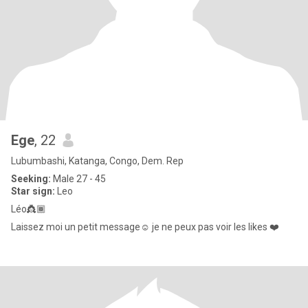
Ege
, 22
Lubumbashi, Katanga, Congo, Dem. Rep
Seeking:
Male 27 - 45
Star sign:
Leo
Léo👸🏾
Laissez moi un petit message☺️ je ne peux pas voir les likes ❤️