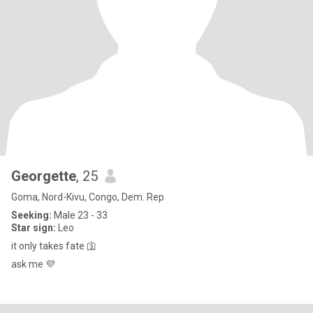
Georgette
, 25
Goma, Nord-Kivu, Congo, Dem. Rep
Seeking:
Male 23 - 33
Star sign:
Leo
it only takes fate 🛐
ask me 💜